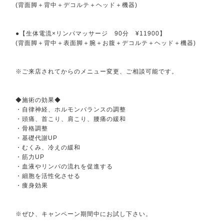
(背面脚＋背中＋デコルテ＋ヘッド＋機器)
●【生体電流×リンパマッサージ 90分 ¥11900】
(背面脚＋背中＋表面脚＋腕＋お腹＋デコルテ＋ヘッド＋機器)
※ご来店されてからのメニュー変更、ご相談可能です。
◆施術の効果◆
・自律神経、ホルモンバランスの調整
・頭痛、首こり、肩こり、腰痛の緩和
・骨格調整
・基礎代謝UP
・むくみ、冷えの緩和
・筋力UP
・血液やリンパの流れを促進する
・細胞を活性化させる
・痩身効果
※ぜひ、キャンペーン期間中にお試し下さい。