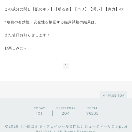
この成分に関し【肌のキメ】【明るさ】【ハリ】【潤い】【弾力】の
5項目の有効性・安全性を検証する臨床試験の結果は、
また後日お知らせします！
お楽しみに～
1
PAGE TOP
TODAY
YESTERDAY
TOTAL
101
204
76535
©2026
【小顔コルギ・フェイシャル専門店】ビューティーサロンpupi
lle(プピレ)
. All Rights Reserved.